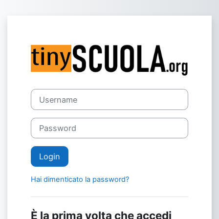
Vai al contenuto principale
Login su tinysc
Vai a creazione account
Username
Password
Login
Hai dimenticato la password?
È la prima volta che accedi