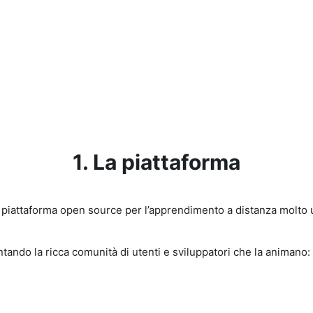
1. La piattaforma
una piattaforma open source per l’apprendimento a distanza molto
tando la ricca comunità di utenti e sviluppatori che la animano: