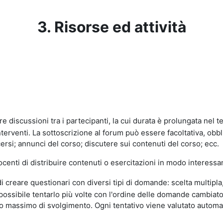
3. Risorse ed attività
e discussioni tra i partecipanti, la cui durata è prolungata nel t
nterventi. La sottoscrizione al forum può essere facoltativa, obb
ersi; annunci del corso; discutere sui contenuti del corso; ecc.
ocenti di distribuire contenuti o esercitazioni in modo interessan
di creare questionari con diversi tipi di domande: scelta multipla
ia possibile tentarlo più volte con l'ordine delle domande cam
o massimo di svolgimento. Ogni tentativo viene valutato automa