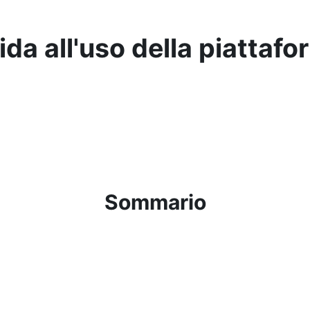
ida all'uso della piattafo
Sommario