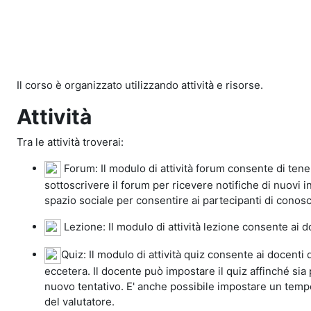
Il corso è organizzato utilizzando attività e risorse.
Attività
Tra le attività troverai:
Forum: Il modulo di attività forum consente di tener
sottoscrivere il forum per ricevere notifiche di nuovi i
spazio sociale per consentire ai partecipanti di conosc
Lezione: Il modulo di attività lezione consente ai d
Quiz: Il modulo di attività quiz consente ai docenti 
eccetera. Il docente può impostare il quiz affinché s
nuovo tentativo. E' anche possibile impostare un temp
del valutatore.