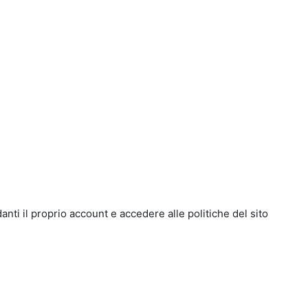
anti il proprio account e accedere alle politiche del sito