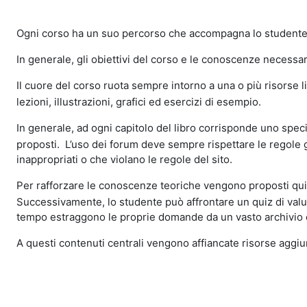
Ogni corso ha un suo percorso che accompagna lo studente
In generale, gli obiettivi del corso e le conoscenze necessari
Il cuore del corso ruota sempre intorno a una o più risorse 
lezioni, illustrazioni, grafici ed esercizi di esempio.
In generale, ad ogni capitolo del libro corrisponde uno spec
proposti. L’uso dei forum deve sempre rispettare le regole gene
inappropriati o che violano le regole del sito.
Per rafforzare le conoscenze teoriche vengono proposti qu
Successivamente, lo studente può affrontare un quiz di valut
tempo estraggono le proprie domande da un vasto archivio e
A questi contenuti centrali vengono affiancate risorse aggiun