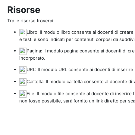
Risorse
Tra le risorse troverai:
Libro: Il modulo libro consente ai docenti di creare
e testi e sono indicati per contenuti corposi da suddiv
Pagina: Il modulo pagina consente ai docenti di crea
incorporato.
URL: Il modulo URL consente ai docenti di inserire 
Cartella: Il modulo cartella consente al docente di 
File: Il modulo file consente al docente di inserire fi
non fosse possibile, sarà fornito un link diretto per scari