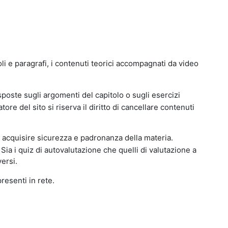
toli e paragrafi, i contenuti teorici accompagnati da video
oste sugli argomenti del capitolo o sugli esercizi
re del sito si riserva il diritto di cancellare contenuti
 acquisire sicurezza e padronanza della materia.
ia i quiz di autovalutazione che quelli di valutazione a
ersi.
resenti in rete.