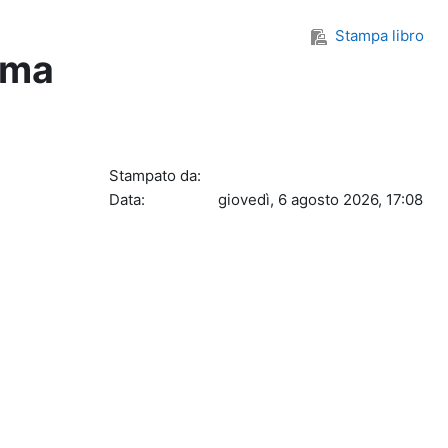
Stampa libro
rma
Stampato da:
Data:
giovedì, 6 agosto 2026, 17:08