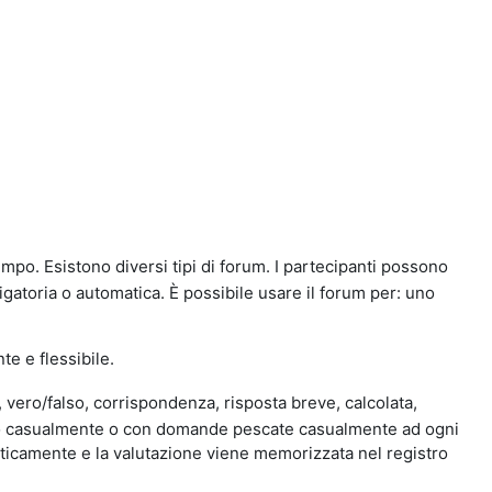
empo. Esistono diversi tipi di forum. I partecipanti possono
ligatoria o automatica. È possibile usare il forum per: uno
te e flessibile.
, vero/falso, corrispondenza, risposta breve, calcolata,
biato casualmente o con domande pescate casualmente ad ogni
ticamente e la valutazione viene memorizzata nel registro