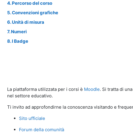
4. Percorso del corso
5. Convenzioni grafiche
6. Unità di misura
7. Numeri
8. I Badge
La piattaforma utilizzata per i corsi è
Moodle
. Si tratta di 
nel settore educativo.
Ti invito ad approfondirne la conoscenza visitando e frequen
Sito ufficiale
Forum della comunità