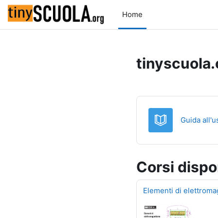
Vai al contenuto principale
Home
tinyscuola.
Guida all'u
Corsi dispon
Elementi di elettrom