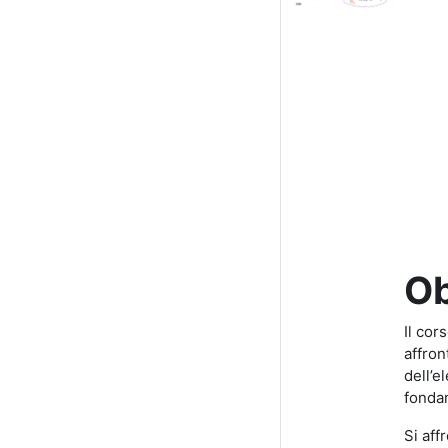
Ob
Il cor
affron
dell’e
fondam
Si aff