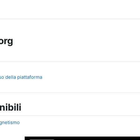
org
Libro
so della piattaforma
ibili
agnetismo