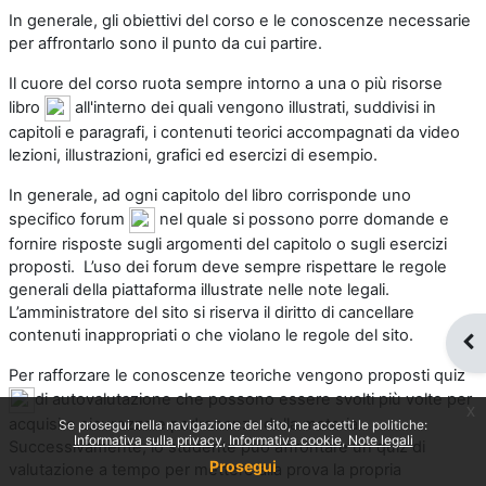
In generale, gli obiettivi del corso e le conoscenze necessarie
per affrontarlo sono il punto da cui partire.
Il cuore del corso ruota sempre intorno a una o più risorse
libro
all'interno dei quali vengono illustrati, suddivisi in
capitoli e paragrafi, i contenuti teorici accompagnati da video
lezioni, illustrazioni, grafici ed esercizi di esempio.
In generale, ad ogni capitolo del libro corrisponde uno
specifico forum
nel quale si possono porre domande e
fornire risposte sugli argomenti del capitolo o sugli esercizi
proposti. L’uso dei forum deve sempre rispettare le regole
generali della piattaforma illustrate nelle note legali.
L’amministratore del sito si riserva il diritto di cancellare
contenuti inappropriati o che violano le regole del sito.
Apr
Per rafforzare le conoscenze teoriche vengono proposti quiz
di autovalutazione che possono essere svolti più volte per
x
acquisire sicurezza e padronanza della materia.
Se prosegui nella navigazione del sito, ne accetti le politiche:
Informativa sulla privacy
Informativa cookie
Note legali
Successivamente, lo studente può affrontare un quiz di
Prosegui
valutazione a tempo per mettere alla prova la propria