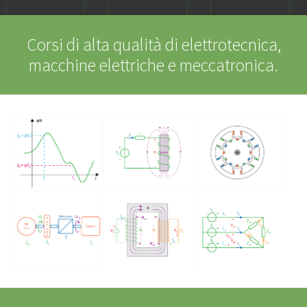
Corsi di alta qualità di elettrotecnica,
macchine elettriche e meccatronica.