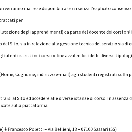
n verranno mai rese disponibili a terzi senza l'esplicito consenso 
rattati per:
valutazione degli apprendimenti) da parte del docente dei corsi onli
l Sito, sia in relazione alla gestione tecnica del servizio sia di qu
i utenti iscritti nei corsi online avvalendosi delle diverse tipologie
 (Nome, Cognome, indirizzo e-mail) agli studenti registrati sulla pia
rarsi al Sito ed accedere alle diverse istanze di corso. In assenza d
licate sulla piattaforma.
) è Francesco Poletti – Via Bellieni, 13 – 07100 Sassari (SS).