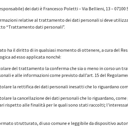
ponsabile) dei dati è Francesco Poletti – Via Bellieni, 13 – 07100 S
mazioni relative al trattamento dei dati personali si deve utilizza
to “Trattamento dati personali”.
sato ha il diritto di in qualsiasi momento di ottenere, a cura del 
 logica ad esso applicata nonché:
 titolare del trattamento la conferma che sia o meno in corso un tr
ersonali e alle informazioni come previsto dall’art. 15 del Regolame
Titolare la rettifica dei dati personali inesatti che lo riguardano c
Titolare la cancellazione dei dati personali che lo riguardano, come
ri rispetto alle finalità per le quali sono stati raccolti; l'interessa
n formato strutturato, di uso comune e leggibile da dispositivo aut