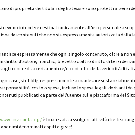
estano di proprietà dei titolari degli stessi e sono protetti ai sensi
 si devono intendere destinati unicamente all'uso personale a scop
ione dei contenuti che non sia espressamente autorizzata dalla legg
arantisce espressamente che ogni singolo contenuto, oltre a non e
un diritto d'autore, marchio, brevetto o altro diritto di terzi deri
sivoglia onere di accertamento e/o controllo della veridicità di tali
n ogni caso, si obbliga espressamente a manlevare sostanzialmente 
sponsabilità, costo o spese, incluse le spese legali, derivanti da
ontenuti pubblicati da parte dell’utente sulle piattaforma del Sito
/www.tinyscuola.org/
è finalizzata a svolgere attività di e-learning
ti anonimi denominati ospiti o
guest
.