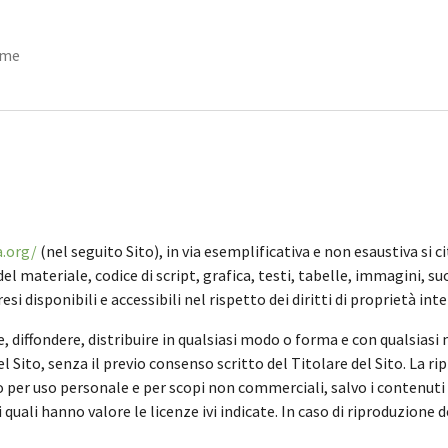
me
a.org/
(nel seguito Sito), in via esemplificativa e non esaustiva si 
 materiale, codice di script, grafica, testi, tabelle, immagini, suo
 disponibili e accessibili nel rispetto dei diritti di proprietà intel
 diffondere, distribuire in qualsiasi modo o forma e con qualsiasi 
l Sito, senza il previo consenso scritto del Titolare del Sito. La r
solo per uso personale e per scopi non commerciali, salvo i contenut
 i quali hanno valore le licenze ivi indicate. In caso di riproduzione 