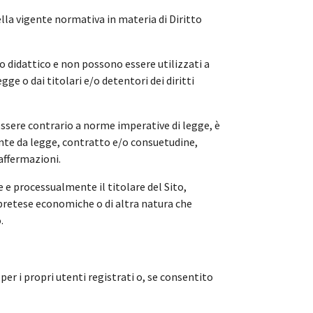
 della vigente normativa in materia di Diritto
o didattico e non possono essere utilizzati a
e o dai titolari e/o detentori dei diritti
ssere contrario a norme imperative di legge, è
vante da legge, contratto e/o consuetudine,
 affermazioni.
e processualmente il titolare del Sito,
 pretese economiche o di altra natura che
.
 per i propri utenti registrati o, se consentito