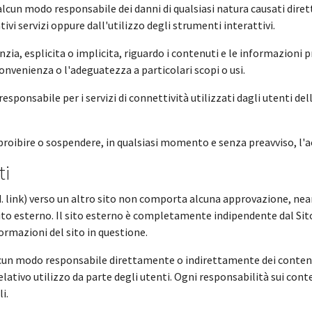
n alcun modo responsabile dei danni di qualsiasi natura causati di
ivi servizi oppure dall'utilizzo degli strumenti interattivi.
ranzia, esplicita o implicita, riguardo i contenuti e le informazioni 
a convenienza o l'adeguatezza a particolari scopi o usi.
 responsabile per i servizi di connettività utilizzati dagli utenti de
e o proibire o sospendere, in qualsiasi momento e senza preavviso, l'ac
ti
. link) verso un altro sito non comporta alcuna approvazione, nean
 sito esterno. Il sito esterno è completamente indipendente dal Sit
ormazioni del sito in questione.
 alcun modo responsabile direttamente o indirettamente dei contenu
relativo utilizzo da parte degli utenti. Ogni responsabilità sui conten
i.