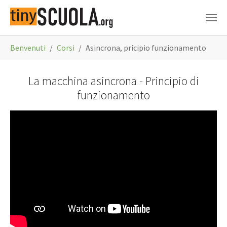
Skip to main content
You are here:
Benvenuti
Corsi
Asincrona, pricipio funzionamento
La macchina asincrona - Principio di
funzionamento