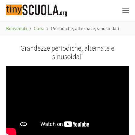
Skip to main content
You are here:
Benvenuti
Corsi
Periodiche, alternate, sinusoidali
Grandezze periodiche, alternate e
sinusoidali